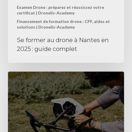
complet
Examen Drone : préparez et réussissez votre
certificat | Dronelis-Academy
Financement de formation drone : CPF, aides et
solutions | Dronelis-Academy
Se former au drone à Nantes en
2025 : guide complet
S’inscrire
à
l’examen
du
brevet
théorique
drone