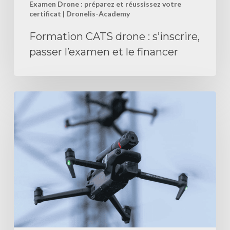
Examen Drone : préparez et réussissez votre
certificat | Dronelis-Academy
Formation CATS drone : s’inscrire,
passer l’examen et le financer
Se
former
au
drone
à
Nantes
en
2025 :
guide