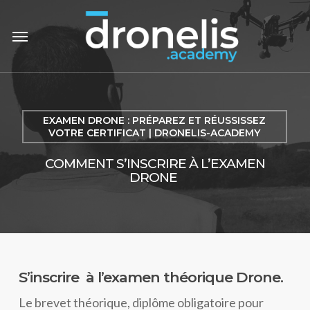
Passer
er
Menu
au
contenu
principal
EXAMEN DRONE : PRÉPAREZ ET RÉUSSISSEZ
VOTRE CERTIFICAT | DRONELIS-ACADEMY
COMMENT S’INSCRIRE À L’EXAMEN
DRONE
S’inscrire à l’examen théorique Drone.
Le brevet théorique, diplôme obligatoire pour