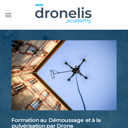
Passer
er
Menu
au
contenu
principal
Formation au
Démoussage
et à la
pulvérisation par Drone