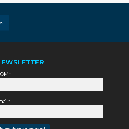
US
NEWSLETTER
OM*
mail*