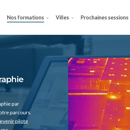
Nos formations
Villes
Prochaines sessions
aphie
aphie par
otre parcours.
evenir pilote
 une