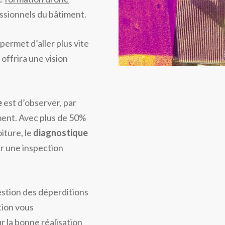
ssionnels du bâtiment.
ermet d’aller plus vite
offrira une vision
e
est d’observer, par
ment. Avec plus de 50%
iture, le
diagnostique
r une inspection
stion des déperditions
tion vous
 la bonne réalisation