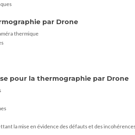
iques
hermographie par Drone
caméra thermique
es
e
alyse pour la thermographie par Drone
s
mes
ttant la mise en évidence des défauts et des incohérences