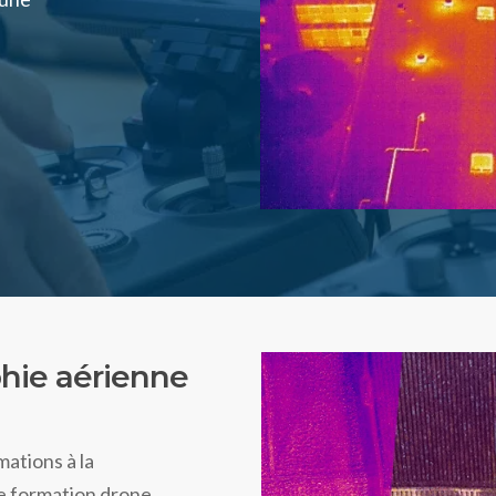
phie aérienne
ations à la
le
formation drone