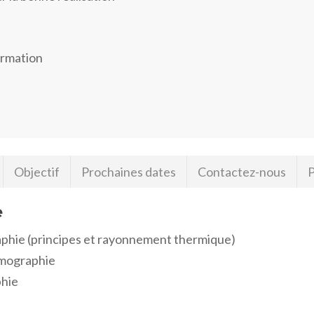
formation
Objectif
Prochaines dates
Contactez-nous
P
e
aphie (principes et rayonnement thermique)
rmographie
phie