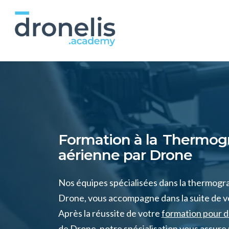
Passer
au
contenu
principal
Formation à la
Thermogr
aérienne par Drone
Nos équipes spécialisées dans la thermogr
Drone, vous accompagne dans la suite de v
Après la réussite de votre
formation pour d
de Drone
, notre spécialisation vous assure