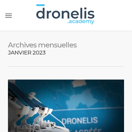
Passer
er
Menu
au
contenu
principal
Archives mensuelles
JANVIER 2023