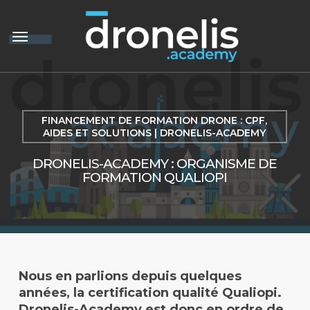
Passer
er
Menu
au
contenu
principal
FINANCEMENT DE FORMATION DRONE : CPF,
AIDES ET SOLUTIONS | DRONELIS-ACADEMY
DRONELIS-ACADEMY : ORGANISME DE
FORMATION QUALIOPI
Nous en parlions depuis quelques
années, la certification qualité Qualiopi.
Dronelis-Academy est donc en ordre de