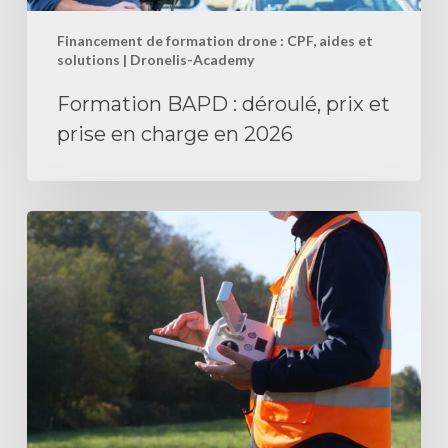
en
Financement de formation drone : CPF, aides et
2026
solutions | Dronelis-Academy
Formation BAPD : déroulé, prix et
prise en charge en 2026
Formation
drone
France
Travail
:
financer
sa
reconversion