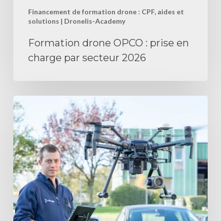
2026
Financement de formation drone : CPF, aides et
solutions | Dronelis-Academy
Formation drone OPCO : prise en
charge par secteur 2026
Formation
BAPD
:
déroulé,
prix
et
prise
en
charge